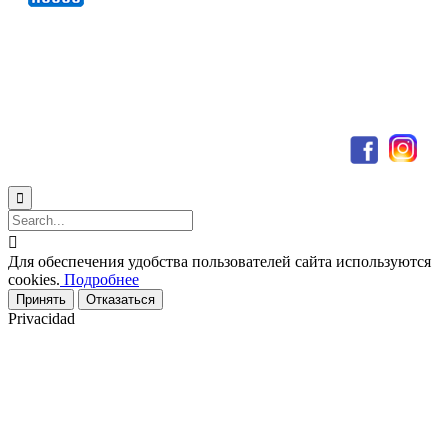
© 2021 ООО "ГласХаус" ∙
О компании
∙
Статьи
∙
Карта сайта
ООО"ГласХаус". Юр.адрес: 222201, Минская обл., г.Смолевичи,
ул.Связистов, д.1, корп. 14.
Режим работы: Пн - Пт: 09:00 - 19:00


Для обеспечения удобства пользователей сайта используются
cookies.
Подробнее
Принять
Отказаться
Privacidad