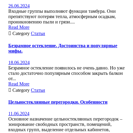
26.06.2024
Входные группы выполняют функции тамбура. Они
препятствуют потерям тепла, атмосферным осадкам,
проникновению пыли и грязи....
Read More

Category
Статьи
Безрамное остекление. Достоинства и популярные
мифы.
18.06.2024
Безрамное остекление появилось не очень давно. Но уже
стало достаточно популярным способом закрыть балкон
от...
Read More

Category
Статьи
Цельностеклянные перегородки. Особенности
11.06.2024
Основное назначение цельностеклянных перегородок –
зонирование свободных пространств, помещений,
входных групп, выделение отдельных кабинетов,